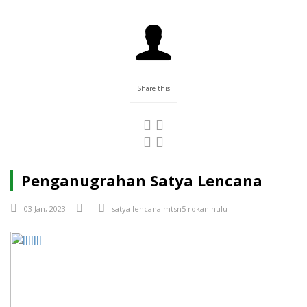
Share this
Penganugrahan Satya Lencana
03 Jan, 2023
satya lencana
mtsn5
rokan hulu