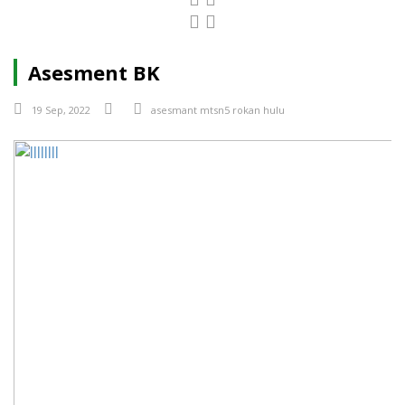
Asesment BK
19 Sep, 2022
asesmant
mtsn5
rokan hulu