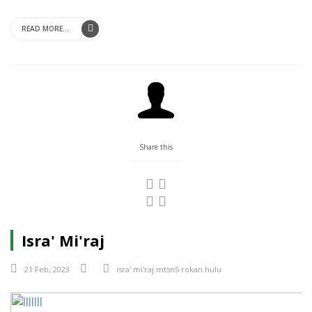
READ MORE...
Share this
Isra' Mi'raj
21 Feb, 2023
isra' mi'raj
mtsn5
rokan hulu